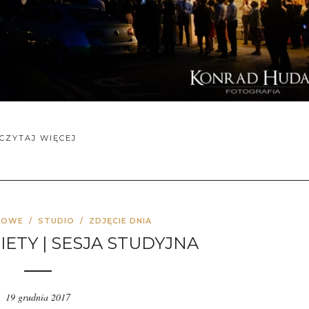
CZYTAJ WIĘCEJ
TOWE
/
STUDIO
/
ZDJĘCIE DNIA
ETY | SESJA STUDYJNA
19 grudnia 2017