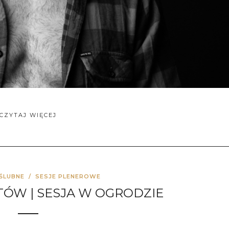
CZYTAJ WIĘCEJ
ŚLUBNE
/
SESJE PLENEROWE
ÓW | SESJA W OGRODZIE