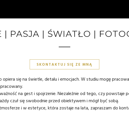
 | PASJA | ŚWIATŁO | FOT
SKONTAKTUJ SIĘ ZE MNĄ
o opiera się na świetle, detalu i emocjach. W studiu mogę pracowa
dopracowany.
uważność na gest i spojrzenie. Niezależnie od tego, czy powstaje po
 każdy czuł się swobodnie przed obiektywem i mógł być sobą.
atmosferze i w estetyce, która zostaje na lata, zapraszam do
kont