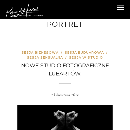
PORTRET
SESJA BIZNESOWA
/
SESJA BUDUAROWA
/
SESJA SENSUALNA
/
SESJA W STUDIO
NOWE STUDIO FOTOGRAFICZNE
LUBARTÓW.
23 kwietnia 2026