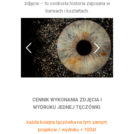
zdjęcie – to osobista historia zapisana w
barwach i kształtach.
CENNIK WYKONANIA ZDJĘCIA I
WYDRUKU JEDNEJ TĘCZÓWKI
.
każda kolejna tęczówka na tym samym
projekcie / wydruku + 100zł