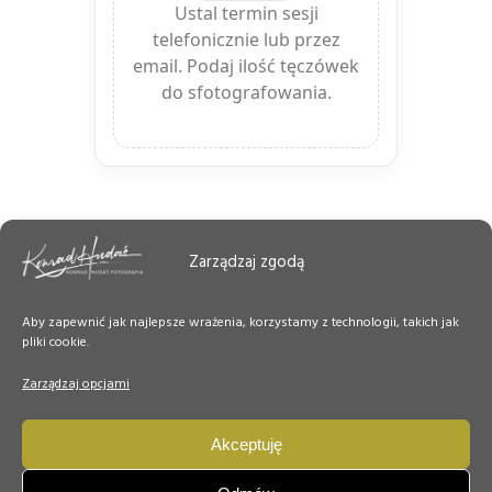
Ustal termin sesji
telefonicznie lub przez
email. Podaj ilość tęczówek
do sfotografowania.
Ustal termin sesji,
telefonicznie lub
Zarządzaj zgodą
przez email
.
Podaj ilość tęczówkek do
sfotografowania
Aby zapewnić jak najlepsze wrażenia, korzystamy z technologii, takich jak
pliki cookie.
__________________________________
Zarządzaj opcjami
___________
Akceptuję