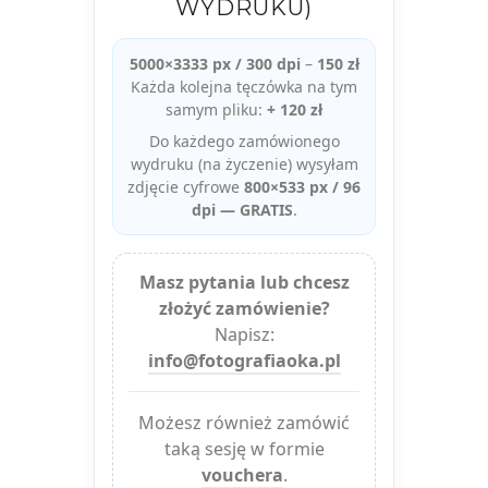
WYDRUKU)
5000×3333 px / 300 dpi
–
150 zł
Każda kolejna tęczówka na tym
samym pliku:
+ 120 zł
Do każdego zamówionego
wydruku (na życzenie) wysyłam
zdjęcie cyfrowe
800×533 px / 96
dpi — GRATIS
.
Masz pytania lub chcesz
złożyć zamówienie?
Napisz:
info@fotografiaoka.pl
Możesz również zamówić
taką sesję w formie
vouchera
.