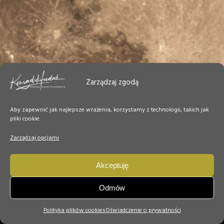
Zarządzaj zgodą
Aby zapewnić jak najlepsze wrażenia, korzystamy z technologii, takich jak
pliki cookie.
Zarządzaj opcjami
Akceptuję
Odmów
Polityka plików cookies
Oświadczenie o prywatności