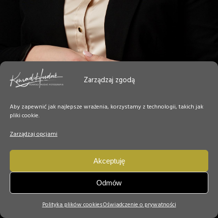
Zarządzaj zgodą
Aby zapewnić jak najlepsze wrażenia, korzystamy z technologii, takich jak
pliki cookie.
Zarządzaj opcjami
Akceptuję
Odmów
Polityka plików cookies
Oświadczenie o prywatności