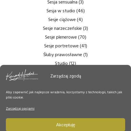
Sesja sensualna
(3)
Sesja w studio
(46)
Sesje ciążowe
(4)
Sesje narzeczeńskie
(3)
Sesje plenerowe
(70)
Sesje portretowe
(41)
Śluby prawosławne
(1)
Studio
(12)
Zdjęcia bezcieniowe
(5)
Zarządzaj zgodą
Zdjęcia do dokumentów
(6)
Zdjęcia ślubne
(14)
Aby zapewnić jak najlepsze wrażenia, korzystamy z technologii, takich jak
pliki cookie.
Zdjęcia tęczówki
(7)
Zdjęcia wnętrz
(6)
Zarządzaj opcjami
Zdjęcie Dnia
(50)
Akceptuję