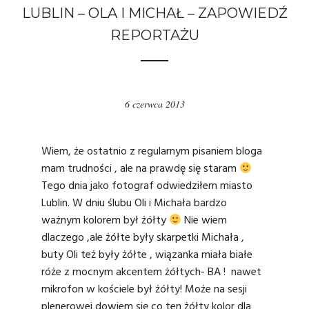
LUBLIN – OLA I MICHAŁ – ZAPOWIEDŹ
REPORTAŻU
6 czerwca 2013
Wiem, że ostatnio z regularnym pisaniem bloga
mam trudności , ale na prawdę się staram
Tego dnia jako
fotograf
odwiedziłem miasto
Lublin
. W dniu ślubu Oli i Michała bardzo
ważnym kolorem był żółty
Nie wiem
dlaczego ,ale żółte były skarpetki Michała ,
buty Oli też były żółte , wiązanka miała białe
róże z mocnym akcentem żółtych- BA ! nawet
mikrofon w kościele był żółty! Może na sesji
plenerowej dowiem się co ten żółty kolor dla