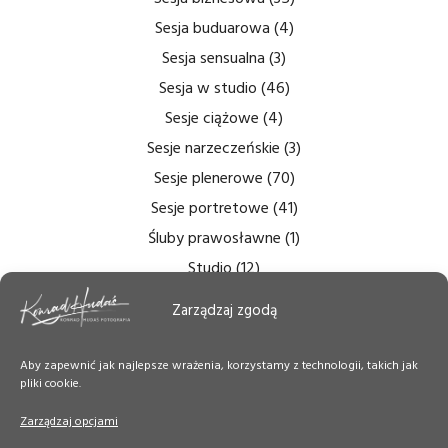
Sesja buduarowa
(4)
Sesja sensualna
(3)
Sesja w studio
(46)
Sesje ciążowe
(4)
Sesje narzeczeńskie
(3)
Sesje plenerowe
(70)
Sesje portretowe
(41)
Śluby prawosławne
(1)
Studio
(12)
Zdjęcia bezcieniowe
(5)
Zarządzaj zgodą
Zdjęcia do dokumentów
(6)
Zdjęcia ślubne
(14)
Aby zapewnić jak najlepsze wrażenia, korzystamy z technologii, takich jak
pliki cookie.
Zdjęcia tęczówki
(7)
Zdjęcia wnętrz
(6)
Zarządzaj opcjami