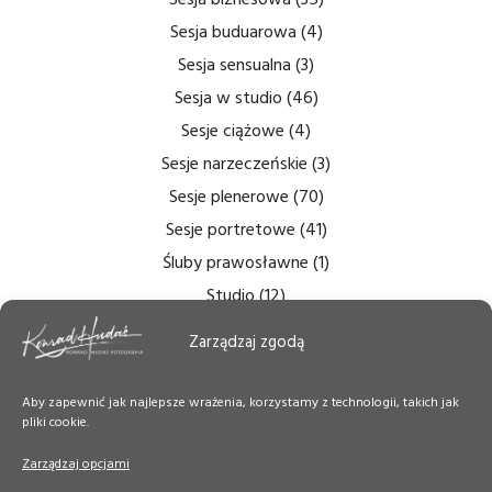
Sesja buduarowa
(4)
Sesja sensualna
(3)
Sesja w studio
(46)
Sesje ciążowe
(4)
Sesje narzeczeńskie
(3)
Sesje plenerowe
(70)
Sesje portretowe
(41)
Śluby prawosławne
(1)
Studio
(12)
Zdjęcia bezcieniowe
(5)
Zarządzaj zgodą
Zdjęcia do dokumentów
(6)
Zdjęcia ślubne
(14)
Aby zapewnić jak najlepsze wrażenia, korzystamy z technologii, takich jak
pliki cookie.
Zdjęcia tęczówki
(7)
Zdjęcia wnętrz
(6)
Zarządzaj opcjami