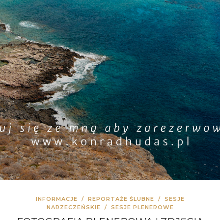
INFORMACJE
/
REPORTAŻE ŚLUBNE
/
SESJE
NARZECZEŃSKIE
/
SESJE PLENEROWE