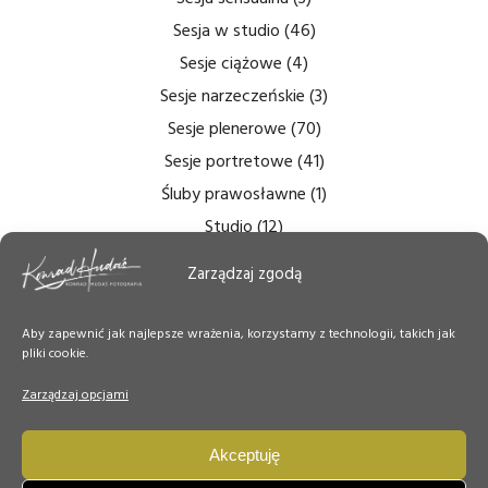
Sesja w studio
(46)
Sesje ciążowe
(4)
Sesje narzeczeńskie
(3)
Sesje plenerowe
(70)
Sesje portretowe
(41)
Śluby prawosławne
(1)
Studio
(12)
Zdjęcia bezcieniowe
(5)
Zarządzaj zgodą
Zdjęcia do dokumentów
(6)
Zdjęcia ślubne
(14)
Aby zapewnić jak najlepsze wrażenia, korzystamy z technologii, takich jak
pliki cookie.
Zdjęcia tęczówki
(7)
Zdjęcia wnętrz
(6)
Zarządzaj opcjami
Zdjęcie Dnia
(50)
Akceptuję