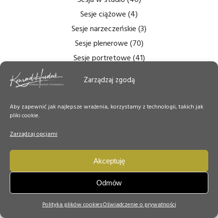
Sesje ciążowe
(4)
Sesje narzeczeńskie
(3)
Sesje plenerowe
(70)
Sesje portretowe
(41)
Śluby prawosławne
(1)
Zarządzaj zgodą
Studio
(12)
Zdjęcia bezcieniowe
(5)
Aby zapewnić jak najlepsze wrażenia, korzystamy z technologii, takich jak
Zdjęcia do dokumentów
(6)
pliki cookie.
Zdjęcia ślubne
(14)
Zarządzaj opcjami
Zdjęcia tęczówki
(7)
Zdjęcia wnętrz
(6)
Akceptuję
Zdjęcie Dnia
(50)
Odmów
Polityka plików cookies
Oświadczenie o prywatności