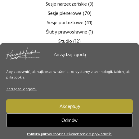
Sesje narzeczeńskie
(3)
Sesje plenerowe
(70)
Sesje portretowe
(41)
Śluby prawosławne
(1)
Studio
(12)
Zdjęcia bezcieniowe
(5)
Zarządzaj zgodą
Zdjęcia do dokumentów
(6)
Zdjęcia ślubne
(14)
Aby zapewnić jak najlepsze wrażenia, korzystamy z technologii, takich jak
pliki cookie.
Zdjęcia tęczówki
(7)
Zdjęcia wnętrz
(6)
Zarządzaj opcjami
Zdjęcie Dnia
(50)
Akceptuję
Odmów
Polityka plików cookies
Oświadczenie o prywatności