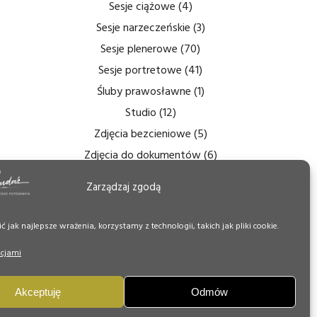
Sesje ciążowe
(4)
Sesje narzeczeńskie
(3)
Sesje plenerowe
(70)
Sesje portretowe
(41)
Śluby prawosławne
(1)
Studio
(12)
Zdjęcia bezcieniowe
(5)
Zdjęcia do dokumentów
(6)
Zdjęcia ślubne
(14)
Zarządzaj zgodą
Zdjęcia tęczówki
(7)
Zdjęcia wnętrz
(6)
 jak najlepsze wrażenia, korzystamy z technologii, takich jak pliki cookie.
Zdjęcie Dnia
(50)
pcjami
Akceptuję
Odmów