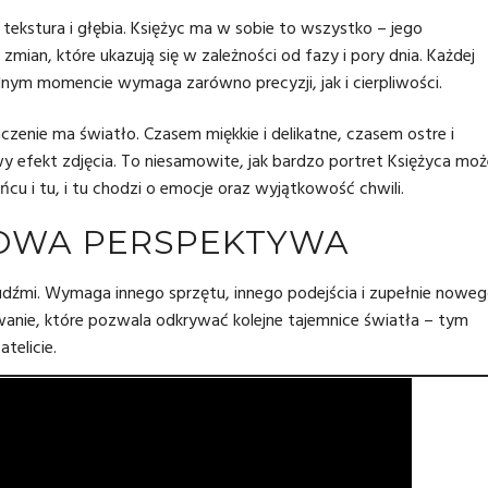
, tekstura i głębia. Księżyc ma w sobie to wszystko – jego
 zmian, które ukazują się w zależności od fazy i pory dnia. Każdej
lnym momencie wymaga zarówno precyzji, jak i cierpliwości.
czenie ma światło. Czasem miękkie i delikatne, czasem ostre i
 efekt zdjęcia. To niesamowite, jak bardzo portret Księżyca moż
u i tu, i tu chodzi o emocje oraz wyjątkowość chwili.
OWA PERSPEKTYWA
ludźmi. Wymaga innego sprzętu, innego podejścia i zupełnie nowe
zwanie, które pozwala odkrywać kolejne tajemnice światła – tym
telicie.