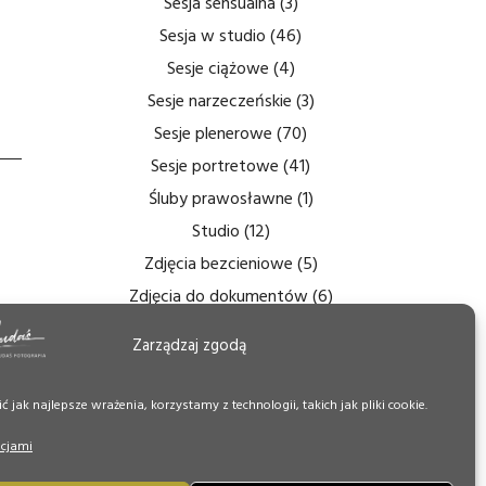
Sesja sensualna
(3)
Sesja w studio
(46)
Sesje ciążowe
(4)
Sesje narzeczeńskie
(3)
Sesje plenerowe
(70)
Sesje portretowe
(41)
Śluby prawosławne
(1)
Studio
(12)
Zdjęcia bezcieniowe
(5)
Zdjęcia do dokumentów
(6)
Zdjęcia ślubne
(14)
Zarządzaj zgodą
Zdjęcia tęczówki
(7)
Zdjęcia wnętrz
(6)
 jak najlepsze wrażenia, korzystamy z technologii, takich jak pliki cookie.
Zdjęcie Dnia
(50)
pcjami