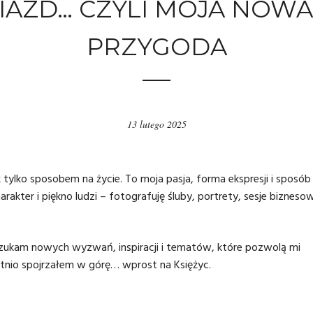
IAZD… CZYLI MOJA NOW
PRZYGODA
13 lutego 2025
 tylko sposobem na życie. To moja pasja, forma ekspresji i sposób
rakter i piękno ludzi – fotografuję śluby, portrety, sesje bizneso
e szukam nowych wyzwań, inspiracji i tematów, które pozwolą mi
atnio spojrzałem w górę… wprost na Księżyc.