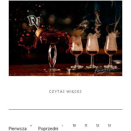
CZYTAJ WIĘCEJ
«
‹
10
11
12
13
Pierwsza
Poprzedni