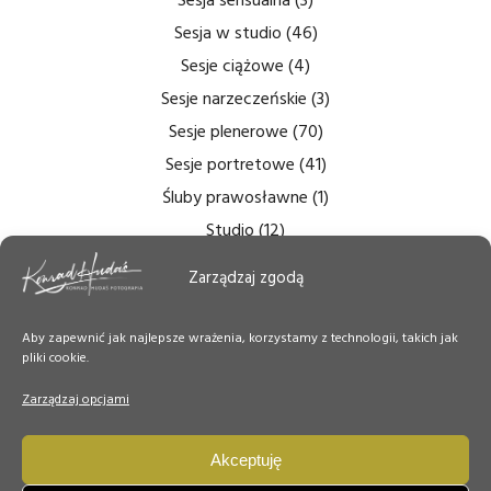
Sesja sensualna
(3)
Sesja w studio
(46)
Sesje ciążowe
(4)
Sesje narzeczeńskie
(3)
Sesje plenerowe
(70)
Sesje portretowe
(41)
Śluby prawosławne
(1)
Studio
(12)
Zdjęcia bezcieniowe
(5)
Zarządzaj zgodą
Zdjęcia do dokumentów
(6)
Zdjęcia ślubne
(14)
Aby zapewnić jak najlepsze wrażenia, korzystamy z technologii, takich jak
pliki cookie.
Zdjęcia tęczówki
(7)
Zdjęcia wnętrz
(6)
Zarządzaj opcjami
Zdjęcie Dnia
(50)
Akceptuję