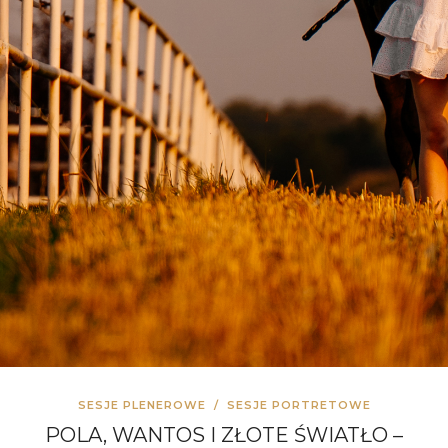
SESJE PLENEROWE
/
SESJE PORTRETOWE
POLA, WANTOS I ZŁOTE ŚWIATŁO –