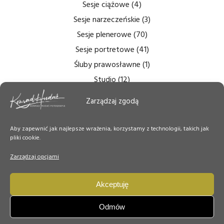
Sesje ciążowe
(4)
Sesje narzeczeńskie
(3)
Sesje plenerowe
(70)
Sesje portretowe
(41)
Śluby prawosławne
(1)
Studio
(12)
Zdjęcia bezcieniowe
(5)
Zarządzaj zgodą
Zdjęcia do dokumentów
(6)
Zdjęcia ślubne
(14)
Aby zapewnić jak najlepsze wrażenia, korzystamy z technologii, takich jak
pliki cookie.
Zdjęcia tęczówki
(7)
Zdjęcia wnętrz
(6)
Zarządzaj opcjami
Zdjęcie Dnia
(50)
Akceptuję
Odmów