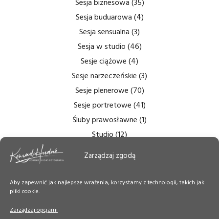
Sesja biznesowa
(35)
Sesja buduarowa
(4)
Sesja sensualna
(3)
Sesja w studio
(46)
Sesje ciążowe
(4)
Sesje narzeczeńskie
(3)
Sesje plenerowe
(70)
Sesje portretowe
(41)
Śluby prawosławne
(1)
Studio
(12)
Zdjęcia bezcieniowe
(5)
Zarządzaj zgodą
Zdjęcia do dokumentów
(6)
Zdjęcia ślubne
(14)
Aby zapewnić jak najlepsze wrażenia, korzystamy z technologii, takich jak
pliki cookie.
Zdjęcia tęczówki
(7)
Zdjęcia wnętrz
(6)
Zarządzaj opcjami