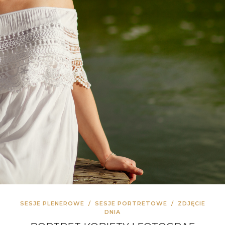
SESJE PLENEROWE
/
SESJE PORTRETOWE
/
ZDJĘCIE
DNIA