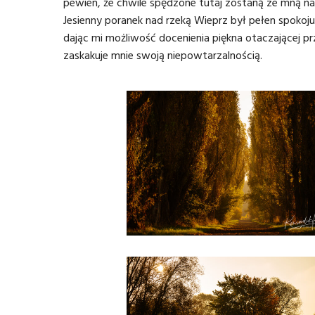
pewien, że chwile spędzone tutaj zostaną ze mną na 
Jesienny poranek nad rzeką Wieprz był pełen spokoju 
dając mi możliwość docenienia piękna otaczającej p
zaskakuje mnie swoją niepowtarzalnością.