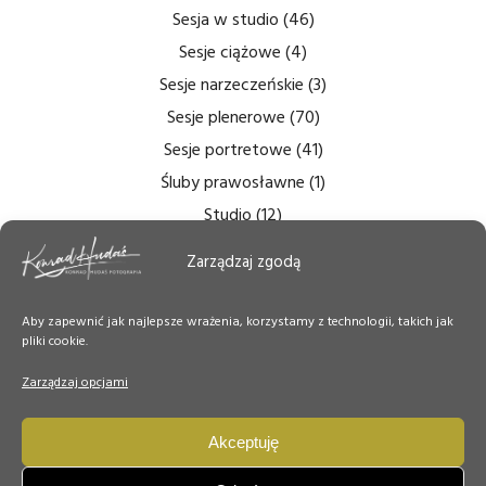
Sesja w studio
(46)
Sesje ciążowe
(4)
Sesje narzeczeńskie
(3)
Sesje plenerowe
(70)
Sesje portretowe
(41)
Śluby prawosławne
(1)
Studio
(12)
Zdjęcia bezcieniowe
(5)
Zarządzaj zgodą
Zdjęcia do dokumentów
(6)
Zdjęcia ślubne
(14)
Aby zapewnić jak najlepsze wrażenia, korzystamy z technologii, takich jak
pliki cookie.
Zdjęcia tęczówki
(7)
Zdjęcia wnętrz
(6)
Zarządzaj opcjami
Zdjęcie Dnia
(50)
Akceptuję