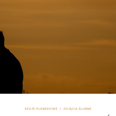
SESJE PLENEROWE
/
ZDJĘCIA ŚLUBNE