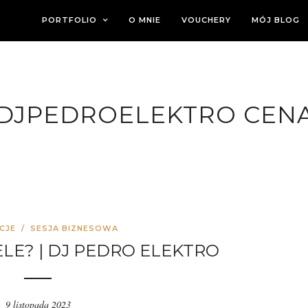
PORTFOLIO
O MNIE
VOUCHERY
MÓJ BLOG
DJPEDROELEKTRO CEN
CJE
/
SESJA BIZNESOWA
ELE? | DJ PEDRO ELEKTRO
9 listopada 2023