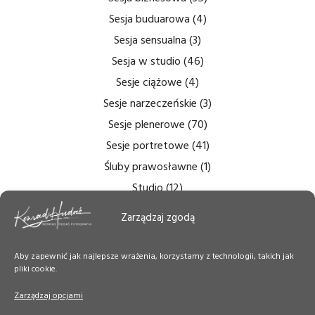
Sesja buduarowa
(4)
Sesja sensualna
(3)
Sesja w studio
(46)
Sesje ciążowe
(4)
Sesje narzeczeńskie
(3)
Sesje plenerowe
(70)
Sesje portretowe
(41)
Śluby prawosławne
(1)
Studio
(12)
Zdjęcia bezcieniowe
(5)
Zarządzaj zgodą
Zdjęcia do dokumentów
(6)
Zdjęcia ślubne
(14)
Aby zapewnić jak najlepsze wrażenia, korzystamy z technologii, takich jak
pliki cookie.
Zdjęcia tęczówki
(7)
Zdjęcia wnętrz
(6)
Zarządzaj opcjami
Zdjęcie Dnia
(50)