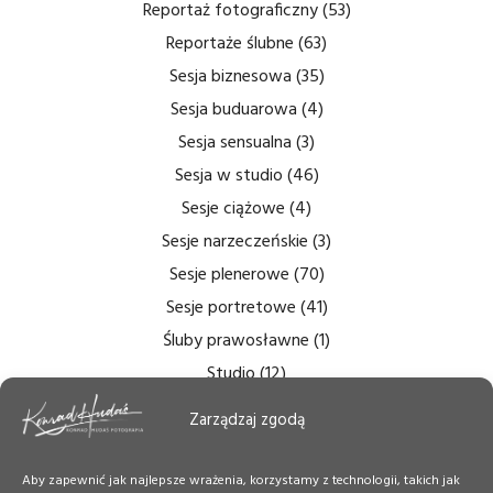
Reportaż fotograficzny
(53)
Reportaże ślubne
(63)
Sesja biznesowa
(35)
Sesja buduarowa
(4)
Sesja sensualna
(3)
Sesja w studio
(46)
Sesje ciążowe
(4)
Sesje narzeczeńskie
(3)
Sesje plenerowe
(70)
Sesje portretowe
(41)
Śluby prawosławne
(1)
Studio
(12)
Zdjęcia bezcieniowe
(5)
Zarządzaj zgodą
Zdjęcia do dokumentów
(6)
Zdjęcia ślubne
(14)
Aby zapewnić jak najlepsze wrażenia, korzystamy z technologii, takich jak