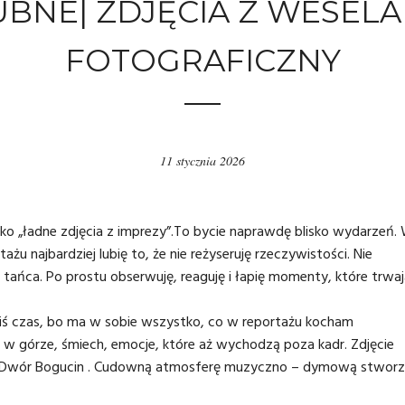
UBNE| ZDJĘCIA Z WESELA
FOTOGRAFICZNY
11 stycznia 2026
ylko „ładne zdjęcia z imprezy”.To bycie naprawdę blisko wydarzeń.
ażu najbardziej lubię to, że nie reżyseruję rzeczywistości. Nie
tańca. Po prostu obserwuję, reaguję i łapię momenty, które trwaj
akiś czas, bo ma w sobie wszystko, co w reportażu kocham
ce w górze, śmiech, emocje, które aż wychodzą poza kadr. Zdjęcie
Dwór Bogucin
. Cudowną atmosferę muzyczno – dymową stworz