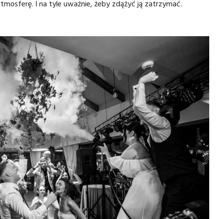
 atmosferę. I na tyle uważnie, żeby zdążyć ją zatrzymać.