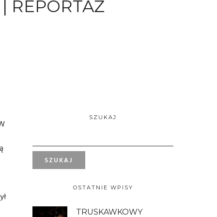
 | REPORTAŻ
SZUKAJ
 W
ą
OSTATNIE WPISY
ył
TRUSKAWKOWY