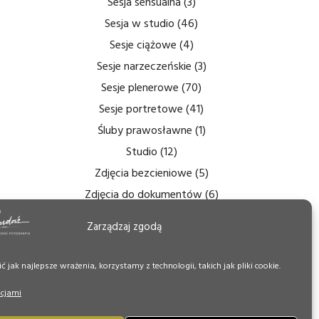
Sesja sensualna
(3)
Sesja w studio
(46)
Sesje ciążowe
(4)
Sesje narzeczeńskie
(3)
Sesje plenerowe
(70)
Sesje portretowe
(41)
Śluby prawosławne
(1)
Studio
(12)
Zdjęcia bezcieniowe
(5)
Zdjęcia do dokumentów
(6)
Zdjęcia ślubne
(14)
Zarządzaj zgodą
Zdjęcia tęczówki
(7)
Zdjęcia wnętrz
(6)
 jak najlepsze wrażenia, korzystamy z technologii, takich jak pliki cookie.
Zdjęcie Dnia
(50)
pcjami