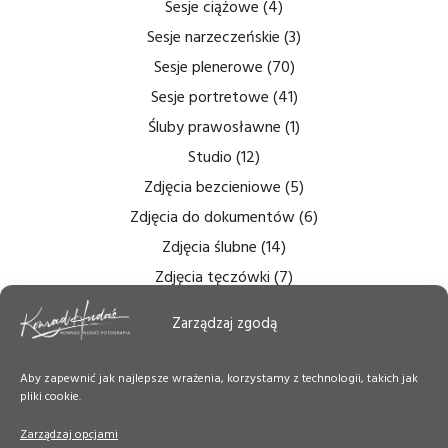
Sesje ciążowe
(4)
Sesje narzeczeńskie
(3)
Sesje plenerowe
(70)
Sesje portretowe
(41)
Śluby prawosławne
(1)
Studio
(12)
Zdjęcia bezcieniowe
(5)
Zdjęcia do dokumentów
(6)
Zdjęcia ślubne
(14)
Zdjęcia tęczówki
(7)
Zdjęcia wnętrz
(6)
Zarządzaj zgodą
Zdjęcie Dnia
(50)
Aby zapewnić jak najlepsze wrażenia, korzystamy z technologii, takich jak
pliki cookie.
Zarządzaj opcjami