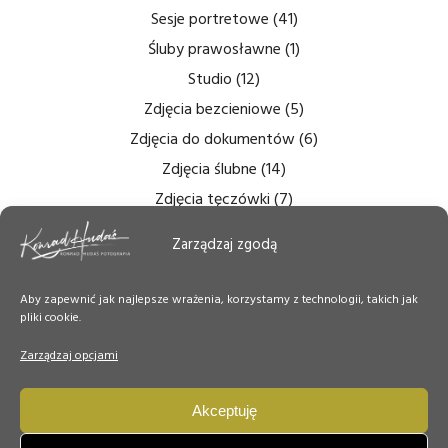
Sesje portretowe
(41)
Śluby prawosławne
(1)
Studio
(12)
Zdjęcia bezcieniowe
(5)
Zdjęcia do dokumentów
(6)
Zdjęcia ślubne
(14)
Zdjęcia tęczówki
(7)
Zdjęcia wnętrz
(6)
Zarządzaj zgodą
Zdjęcie Dnia
(50)
Aby zapewnić jak najlepsze wrażenia, korzystamy z technologii, takich jak
pliki cookie.
Zarządzaj opcjami
Akceptuję