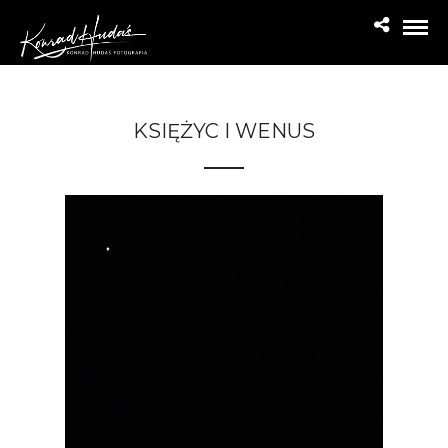
KSIĘŻYC I WENUS