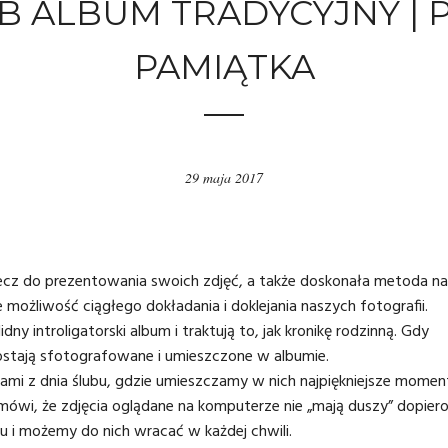
B ALBUM TRADYCYJNY |
PAMIĄTKA
29 maja 2017
ecz do prezentowania swoich zdjęć, a także doskonała metoda na
 możliwość ciągłego dokładania i doklejania naszych fotografii.
ny introligatorski album i traktują to, jak kronikę rodzinną. Gdy
ostają sfotografowane i umieszczone w albumie.
iami z dnia ślubu, gdzie umieszczamy w nich najpiękniejsze momen
i mówi, że zdjęcia oglądane na komputerze nie „mają duszy” dopiero
u i możemy do nich wracać w każdej chwili.